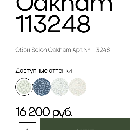
Oakham
113248
Обои Scion Oakham Арт.№ 113248
Доступные оттенки
16 200 руб.
–
+