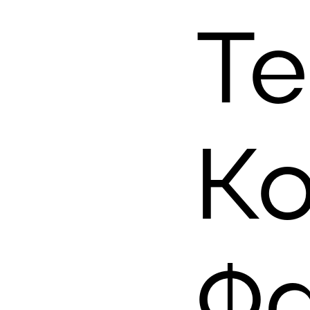
Т
К
Фа