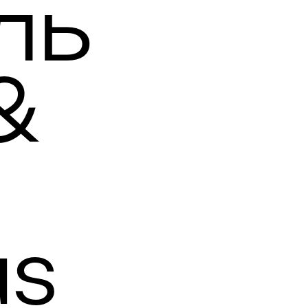
ль
&
us