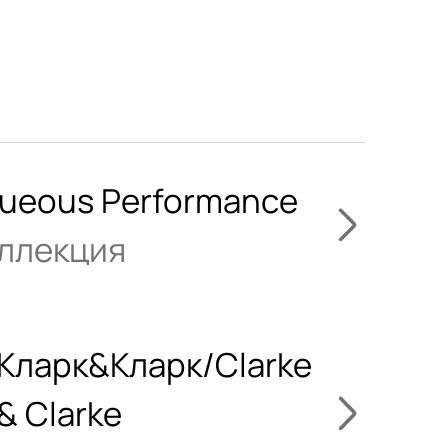
ueous Performance
ллекция
Кларк&Кларк/Clarke
& Clarke