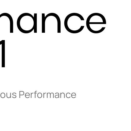
mance
1
eous Performance