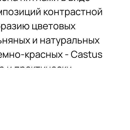
мпозиций контрастной
бразию цветовых
ьняных и натуральных
емно-красных - Castus
р и практически
лении используется
которая по своей сути
гко протирать, а также
.