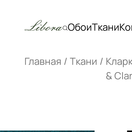
Обои
Ткани
Ко
Главная
Ткани
Кларк
& Cla