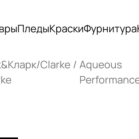
вры
Пледы
Краски
Фурнитура
&Кларк/Clarke
Aqueous
rke
Performanc