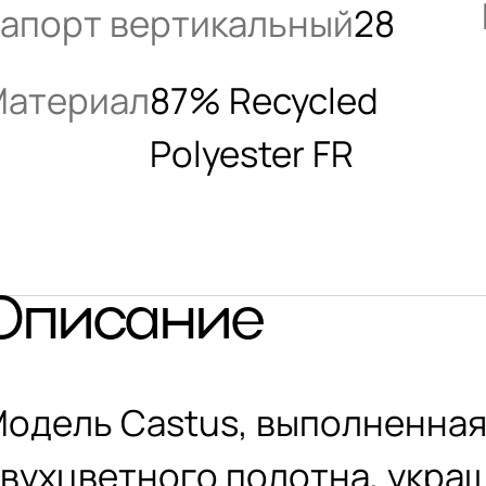
апорт вертикальный
28
атериал
87% Recycled
Polyester FR
Описание
одель Castus, выполненная
вухцветного полотна, украш