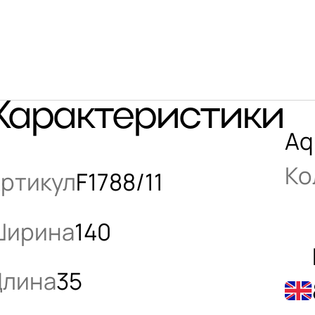
Характеристики
Aq
Ко
ртикул
F1788/11
Ширина
140
лина
35