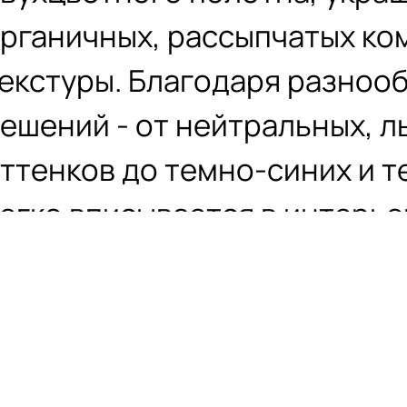
рганичных, рассыпчатых ко
екстуры. Благодаря разноо
ешений - от нейтральных, л
ттенков до темно-синих и т
егко вписывается в интерье
еотразим. При его изготов
00% переработанная пряжа, 
вляется огнестойкой. Его ле
н отталкивает грязь и пятна