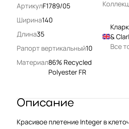
Коллекц
Артикул
F1789/05
Ширина
140
Кларк
Длина
35
& Clar
Все т
Рапорт вертикальный
10
Материал
86% Recycled
Polyester FR
Описание
Красивое плетение Integer в клето