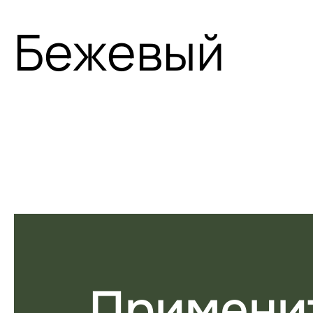
Бежевый
Примени