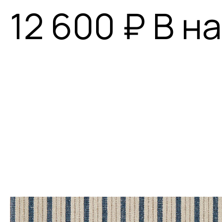
12 600 ₽
В н