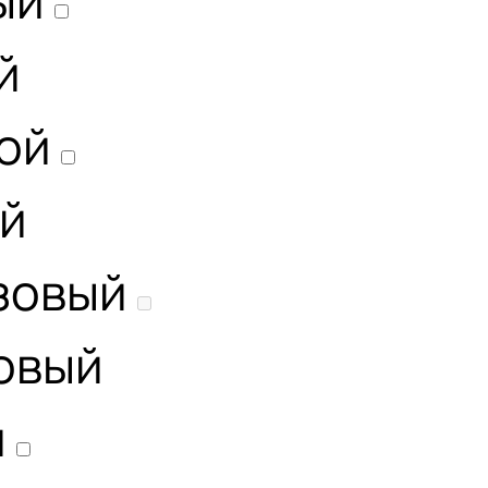
ый
й
ой
й
зовый
овый
й