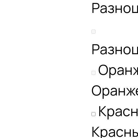
Разно
Разно
Оран
Оранж
Крас
Красн