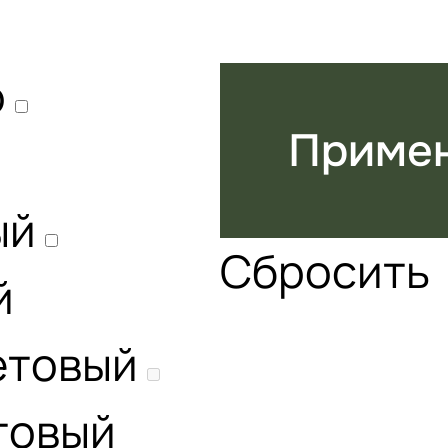
о
Приме
ый
Сбросить
й
етовый
товый