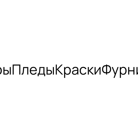
ры
Пледы
Краски
Фурн