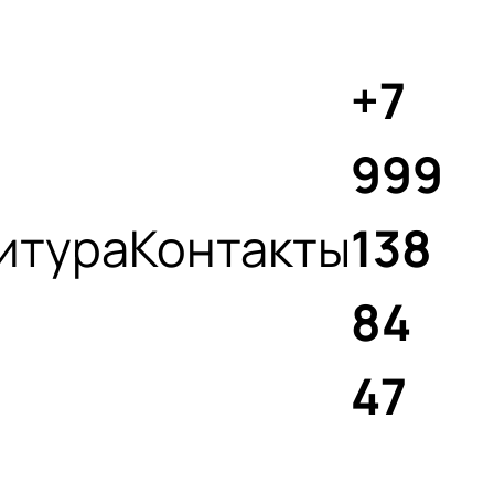
+7
999
итура
Контакты
138
84
47