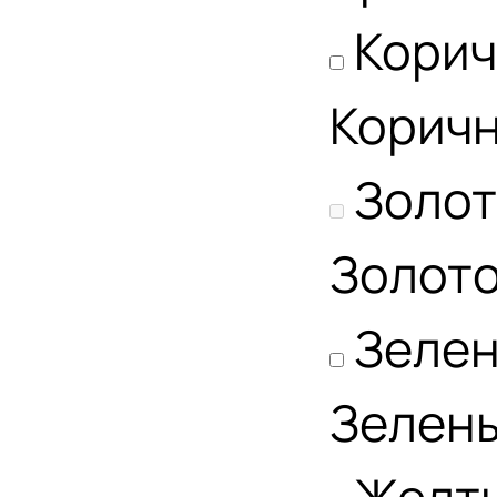
Кори
Корич
Золо
Золот
Зеле
Зелен