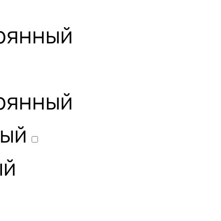
рянный
рянный
вый
ый