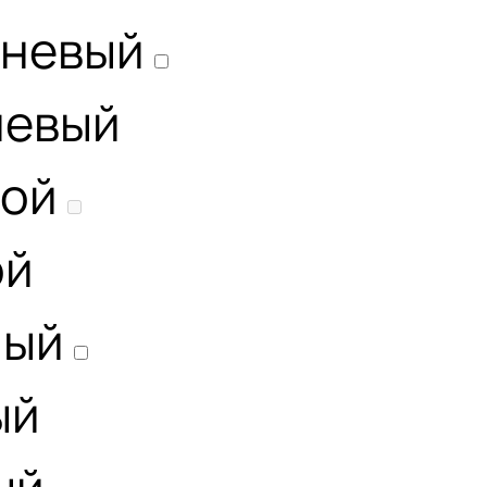
чневый
невый
той
ой
ный
ый