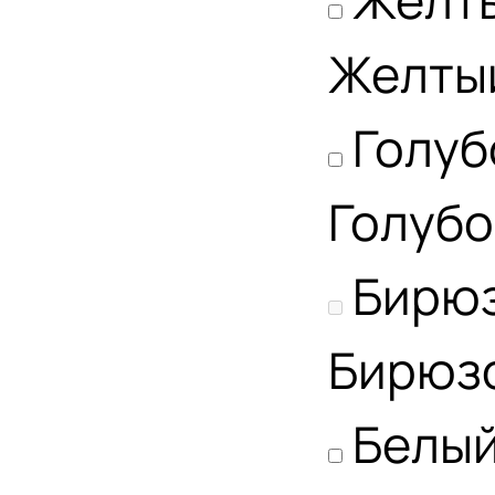
Желт
Желты
Голуб
Голубо
Бирю
Бирюз
Белы