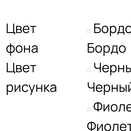
Цвет
Борд
фона
Бордо
Цвет
Черн
рисунка
Черны
Фиол
Фиоле