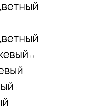
цветный
цветный
жевый
евый
ный
ый