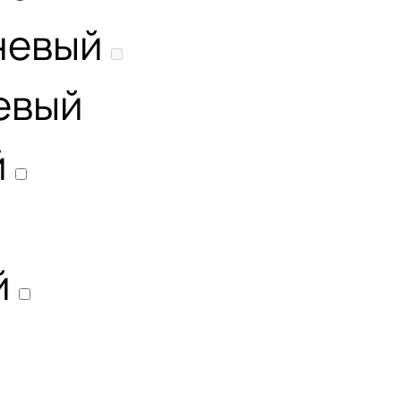
невый
евый
й
й