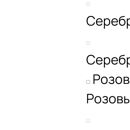
Сереб
Сереб
Розо
Розов