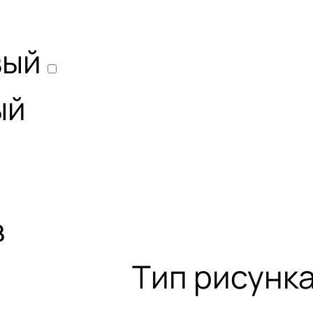
вый
ый
в
Тип рисунк