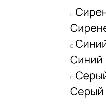
Сире
Сирен
Сини
Синий
Серы
Серый