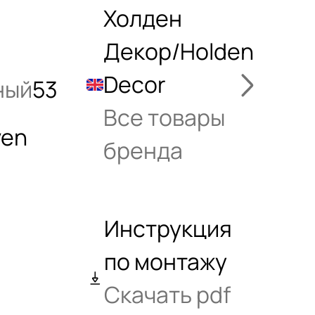
Холден
Декор/Holden
Decor
ный
53
Все товары
ven
бренда
Инструкция
по монтажу
Скачать pdf