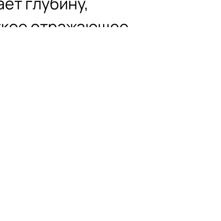
ет глубину,
гкое отражающее
ая безмятежную
овленную природой, для
рьеров.
ара может отличаться от
то из-за настроек вашего