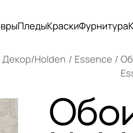
овры
Пледы
Краски
Фурнитура
 Декор/Holden
Essence
Об
Es
Обо