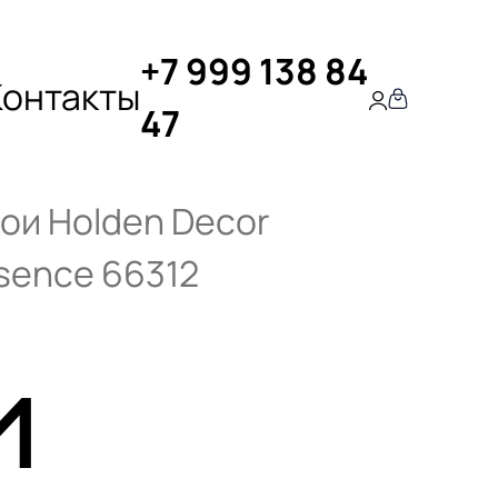
+7 999 138 84
Контакты
47
ои Holden Decor
sence 66312
и