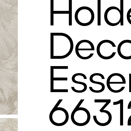
Hold
Deco
Esse
6631