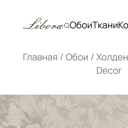
Обои
Ткани
К
Главная
Обои
Холден
Decor