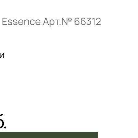
 Essence Арт.№ 66312
и
.