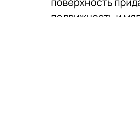
поверхность прида
подвижность и мя
мерцание, создав
атмосферу, вдохн
современных инте
* Реальный цвет тов
изображённого на фо
экрана