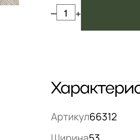
–
+
Характери
Артикул
66312
Ширина
53