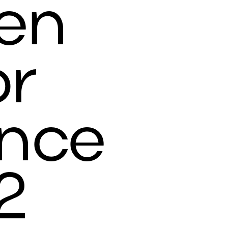
en
r
nce
2