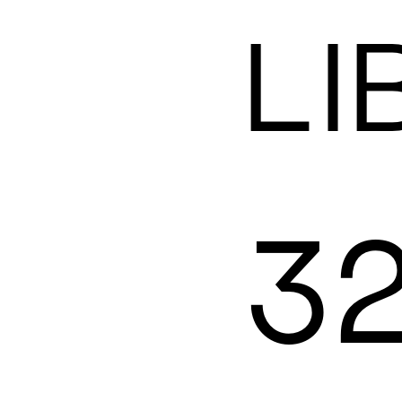
LI
32