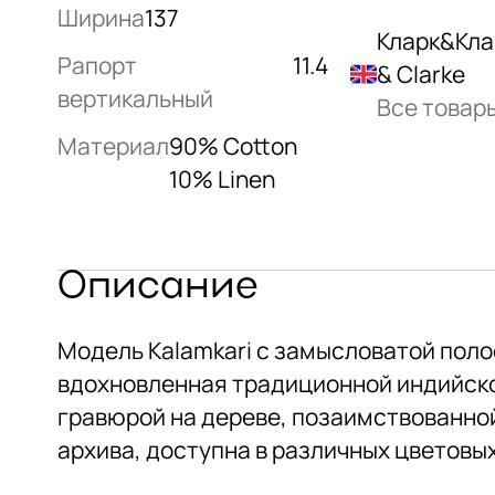
Ширина
137
Кларк&Кла
Рапорт
11.4
& Clarke
вертикальный
Все товар
Материал
90% Cotton
10% Linen
Описание
Модель Kalamkari с замысловатой поло
вдохновленная традиционной индийск
гравюрой на дереве, позаимствованно
архива, доступна в различных цветовы
решениях.