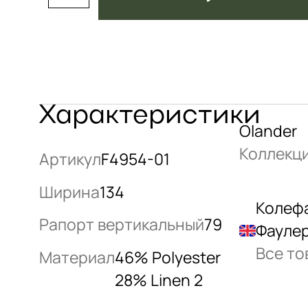
Характеристики
Olander
Коллекц
Артикул
F4954-01
Ширина
134
Колеф
Рапорт вертикальный
79
Фаулер
Все то
Материал
46% Polyester
28% Linen 2