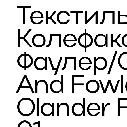
Текстил
Колефак
Фаулер/C
And Fowl
Olander 