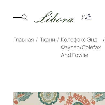
Главная
Ткани
Колефакс Энд
Фаулер/Colefax
And Fowler