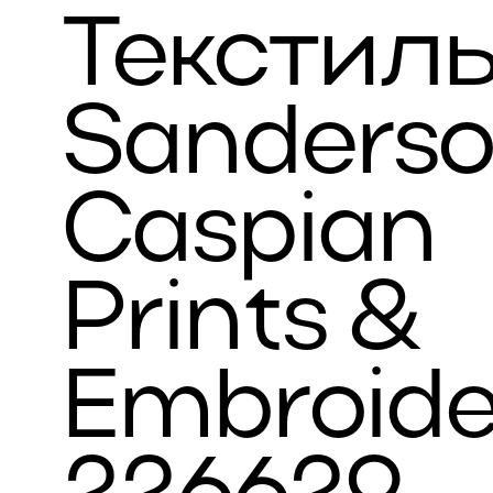
Текстил
Sanders
Caspian
Prints &
Embroide