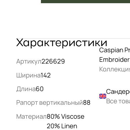
Характеристики
Caspian Pr
Embroider
Артикул
226629
Коллекци
Ширина
142
Длина
60
Сандер
Все то
Рапорт вертикальный
88
Материал
80% Viscose
20% Linen