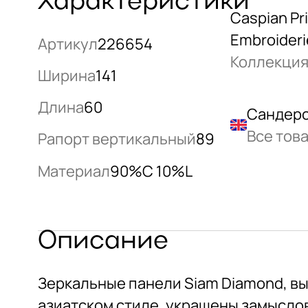
Характеристики
Caspian Pr
Embroideri
Артикул
226654
Коллекци
Ширина
141
Длина
60
Сандерс
Все тов
Рапорт вертикальный
89
Материал
90%C 10%L
Описание
Зеркальные панели Siam Diamond, в
азиатском стиле, украшены замысл