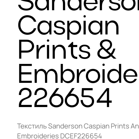
Sanderso
Caspian
Prints &
Embroide
226654
Текстиль Sanderson Caspian Prints A
Embroideries DCEF226654