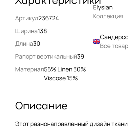
Характеристики
Elysian
Коллекция
Артикул
236724
Ширина
138
Сандерсо
Длина
30
Все това
Рапорт вертикальный
39
Материал
55% Linen 30%
Viscose 15%
Описание
Этот разнонаправленный дизайн ткани