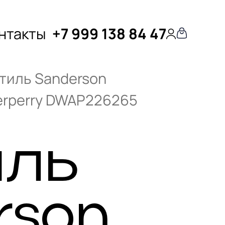
нтакты
+7 999 138 84 47
тиль Sanderson
erperry DWAP226265
иль
rson