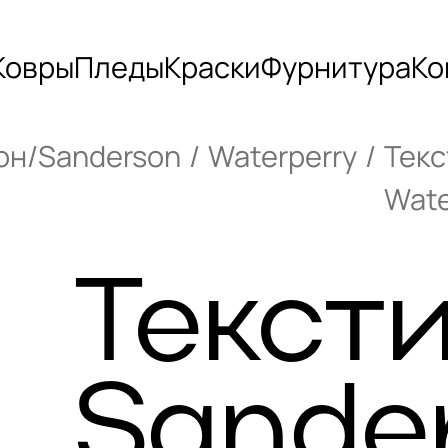
Ковры
Пледы
Краски
Фурнитура
Ко
он/Sanderson
Waterperry
Текс
Wat
Текст
Sande