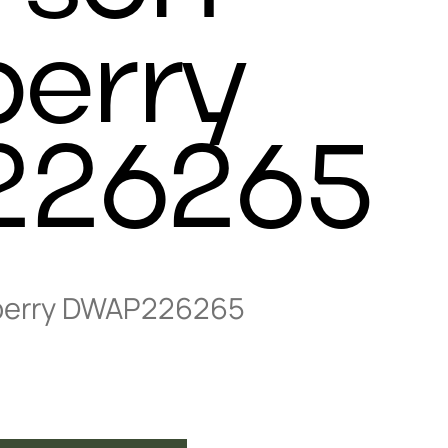
erry
26265
perry DWAP226265