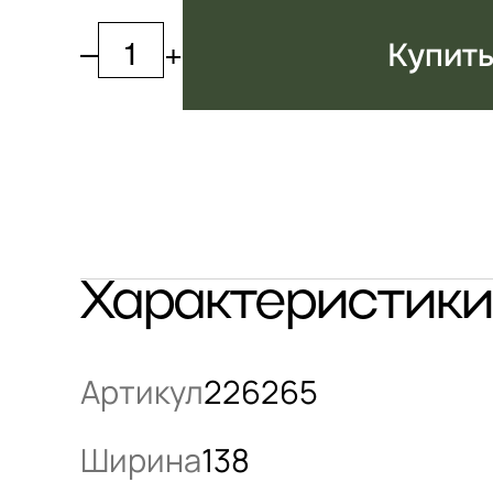
–
+
Купит
Характеристики
Артикул
226265
Ширина
138