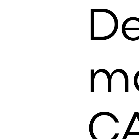
D
m
C